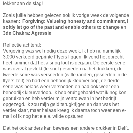
lekker aan de slag!
Zoals jullie hebben gelezen trok ik vorige week de volgende
kaarten:
Forgiving: Valueing honesty and commitment, I
softly let go of the past and enable others to change
en
3de Chakra: Agressie
Reflectie achteraf:
Vergeving was wel nodig deze week. Ik heb nu namelijk
3.000 verkeerd geprinte Flyers liggen. Ik vond het oprecht
heel jammer dat het alsnog fout is gegaan. De eerste serie
was overal gevlekt (te snel gesneden na het drukken), de
tweede serie was versneden (witte randen, gesneden in de
flyers zelf) en had een behoorlijk kleurverloop, de derde
serie was helaas weer versneden en had ook weer een
behoorlijk kleurverloop. Ik heb eruit gehaald wat ik nog kon
gebruiken en heb verder mijn vertrouwen in het bedrijf
opgezegd. Ik zou mijn geld terugkrijgen en dan was het
verder klaar, maar helaas kreeg ik daarna toch weer een e-
mail of ik nog het e.e.a. wilde opsturen.
Dat het ook anders kan bewees een andere drukker in Delft,